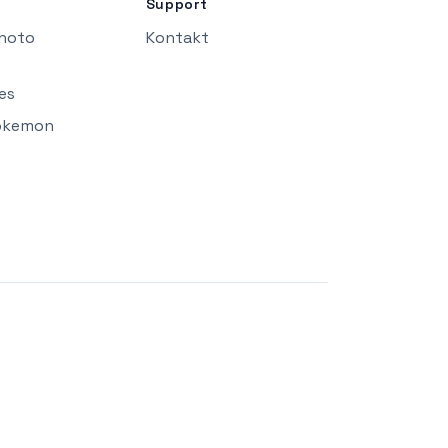
Support
Photo
Kontakt
es
okemon