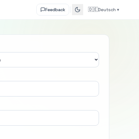
🇩🇪
Feedback
Deutsch
▾