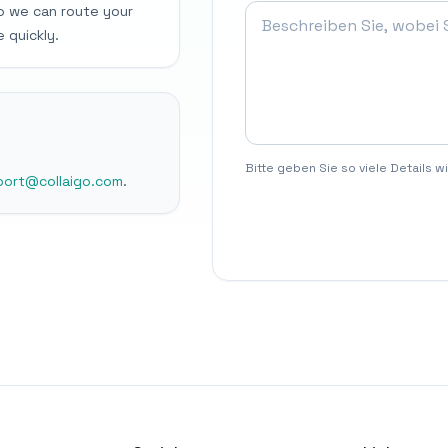
o we can route your
 quickly.
Bitte geben Sie so viele Details w
port@collaigo.com
.