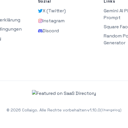
Sozial
Links
X (Twitter)
Gemini AI 
Prompt
erklärung
Instagram
Square Fac
dingungen
Discord
Random P
y
Generator
©
2026
Collaigo.
Alle Rechte vorbehalten
·
v
1.10.0
(Changelog)