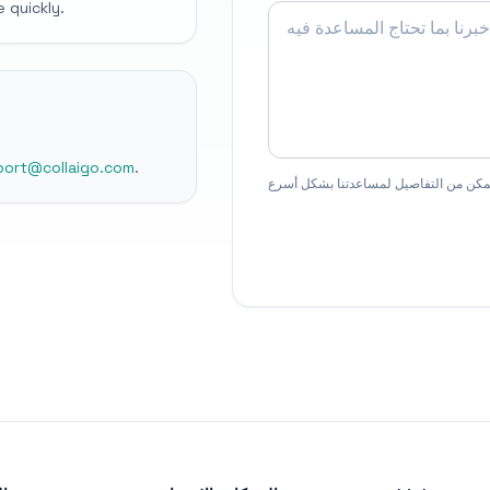
 quickly.
port@collaigo.com
.