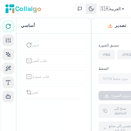
Collaigo
🇸🇦
▾
العربية
تصدير
أساسي
تدوير
تنسيق الصورة
PNG
JPEG
قلب أفقي
الضغط
قلب عمودي
قص
تنزيل الصورة
نسخ إلى
الحافظة
رفع
تصدير إلى صانع
الكولاج