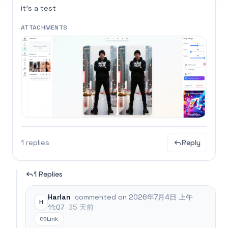
it's a test
ATTACHMENTS
1 replies
Reply
1 Replies
Harlan
commented on 2026年7月4日 上午
H
11:07
35 天前
Link