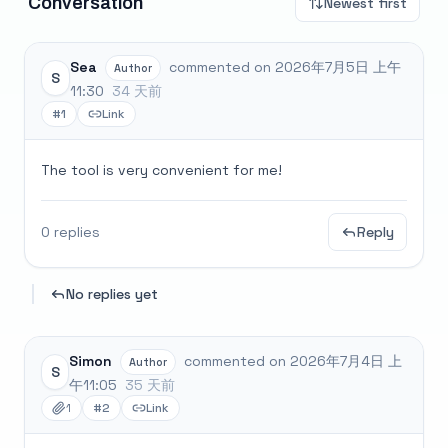
Conversation
Newest first
Sea
commented on 2026年7月5日 上午
Author
S
11:30
34 天前
#1
Link
The tool is very convenient for me!
0 replies
Reply
No replies yet
Simon
commented on 2026年7月4日 上
Author
S
午11:05
35 天前
1
#2
Link