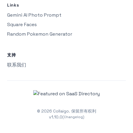
Links
Gemini AI Photo Prompt
Square Faces
Random Pokemon Generator
支持
联系我们
©
2026
Collaigo.
保留所有权利
v
1.10.0
(Changelog)