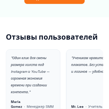
Отзывы пользователей
"
Один клик для смены
"
Ученикам нравится для
размера холста под
плакатов. Без установок
Instagram и YouTube —
и логинов — удобно!
"
огромная экономия
времени при создании
контента.
"
Maria
Gomez
·
Менеджер SMM
Mr. Lee
·
Учитель